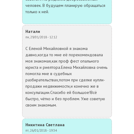
человек. В будущем планирую обращаться
только к ней.
Натали
пн, 29/01/2018 - 12:12
С Еленой Михайловной я знакома
давно,когда то мне её порекомендовала
моя знакомая,как проф фест опального
юриста и риелтора.Елена Михайловна очень
помогла мне в судебных
разбирательствах,потом при сделке купли-
продажи недвижимости,и конечно же в
консультации.Спасибо ей большое!Всё
быстро, чётко и без проблем. Уже советую
своим знакомым.
Никитина Светлана
пт, 26/01/2018 - 19:34